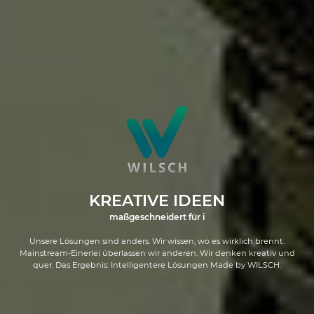
KREATIVE IDEEN
maßgeschneidert für i
Unsere Lösungen sind anders. Wir wissen, wo es wirklich brennt.
Mainstream-Einerlei überlassen wir anderen. Wir denken kreativ und
quer. Das Ergebnis: Intelligentere Lösungen Made by WILSCH.