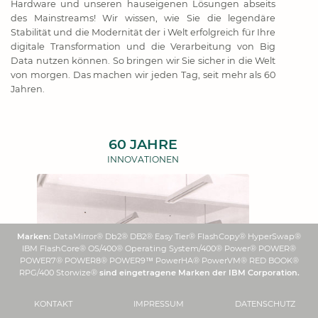
Hardware und unseren hauseigenen Lösungen abseits
des Mainstreams! Wir wissen, wie Sie die legendäre
Stabilität und die Modernität der i Welt erfolgreich für Ihre
digitale Trans­formation und die Verarbeitung von Big
Data nutzen können. So bringen wir Sie sicher in die Welt
von morgen. Das machen wir jeden Tag, seit mehr als 60
Jahren.
60 JAHRE
INNOVATIONEN
Marken:
DataMirror® Db2® DB2® Easy Tier® FlashCopy® HyperSwap®
IBM FlashCore® OS/400® Operating System/400® Power® POWER®
POWER7® POWER8® POWER9™ PowerHA® PowerVM® RED BOOK®
RPG/400 Storwize®
sind eingetragene Marken der IBM Corporation.
KONTAKT
IMPRESSUM
DATENSCHUTZ